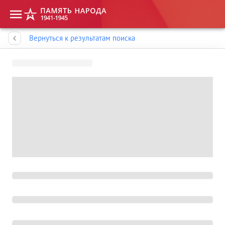
Память народа
Вернуться к результатам поиска