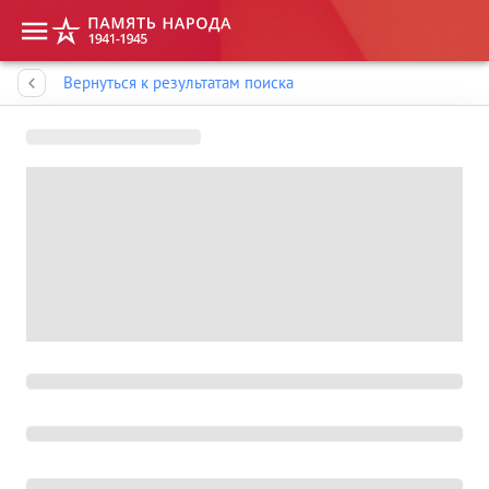
Память народа
Вернуться к результатам поиска