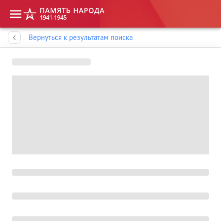
Память народа
Вернуться к результатам поиска