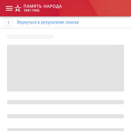
Память народа
Вернуться к результатам поиска