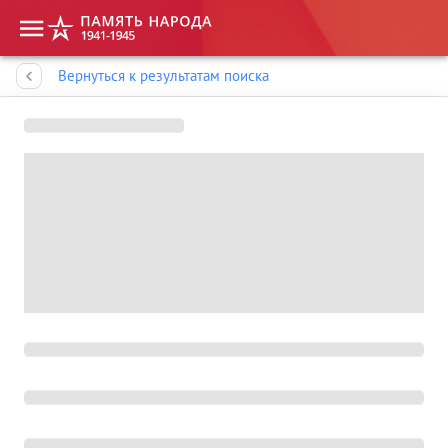
Память народа
Вернуться к результатам поиска