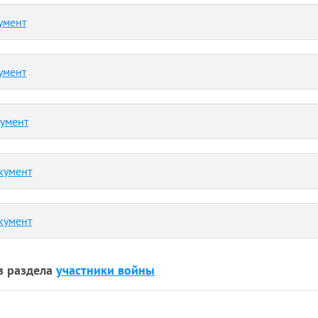
умент
умент
кумент
кумент
кумент
з раздела
участники войны