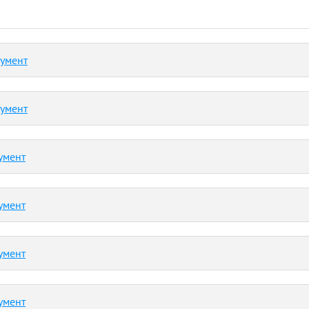
кумент
кумент
умент
умент
умент
умент