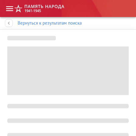
Память народа
Вернуться к результатам поиска