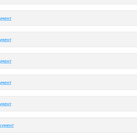
умент
умент
умент
умент
умент
кумент