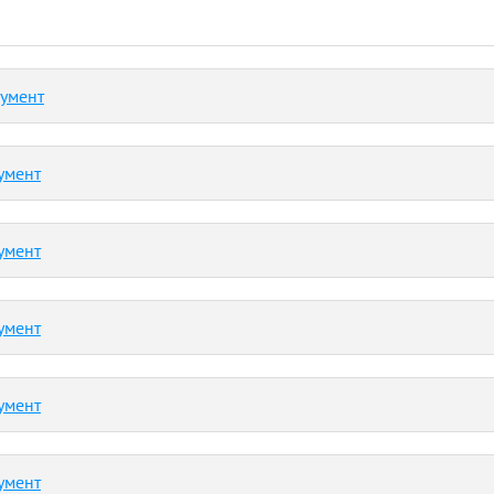
кумент
умент
умент
умент
умент
умент