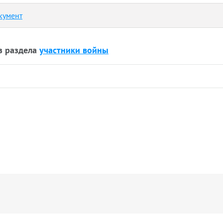
кумент
з раздела
участники войны