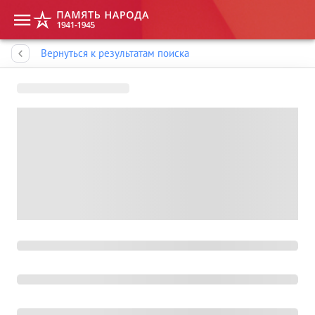
Память народа
Вернуться к результатам поиска