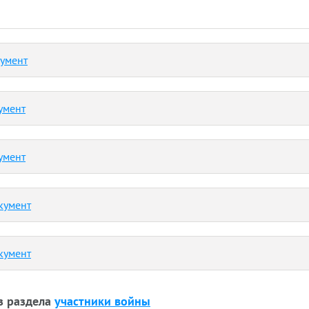
кумент
умент
умент
кумент
кумент
з раздела
участники войны