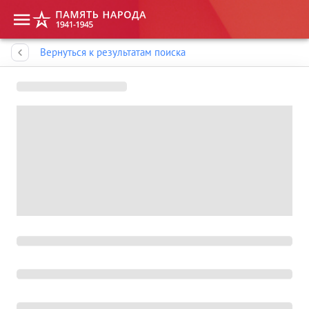
Память народа
Вернуться к результатам поиска