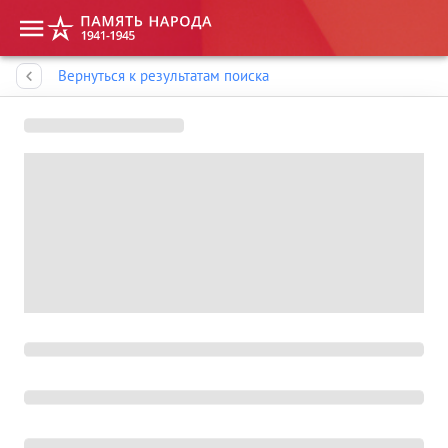
Память народа
Вернуться к результатам поиска