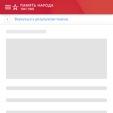
Память народа
Вернуться к результатам поиска