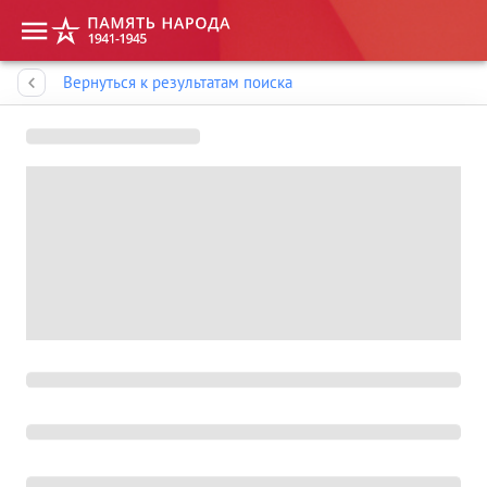
Память народа
Вернуться к результатам поиска