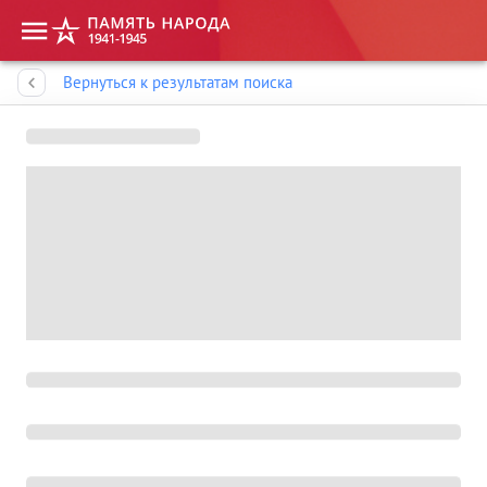
Память народа
Вернуться к результатам поиска