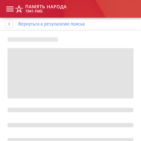
Память народа
Вернуться к результатам поиска