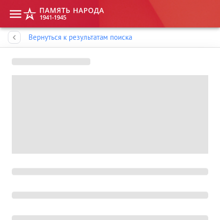
Память народа
Вернуться к результатам поиска