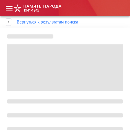
Память народа
Вернуться к результатам поиска