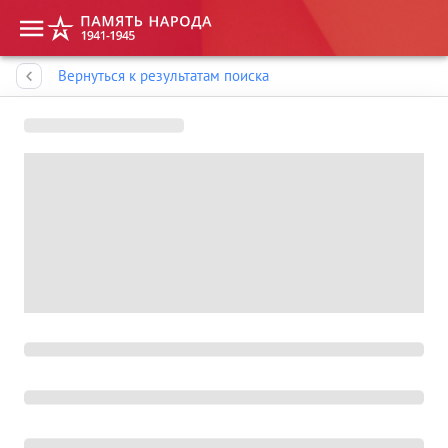
Память народа
Вернуться к результатам поиска