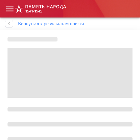
Память народа
Вернуться к результатам поиска