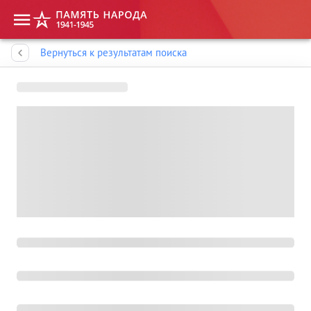
Память народа
Вернуться к результатам поиска