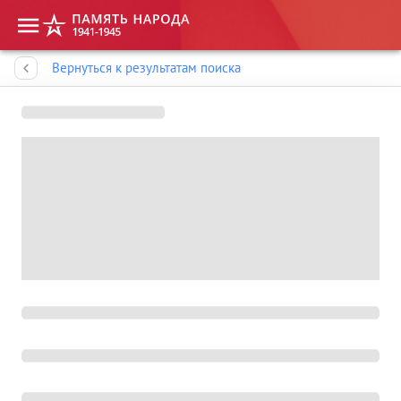
Память народа
Вернуться к результатам поиска