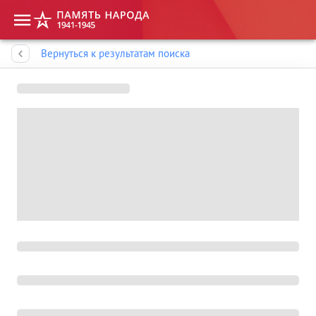
Память народа
Вернуться к результатам поиска