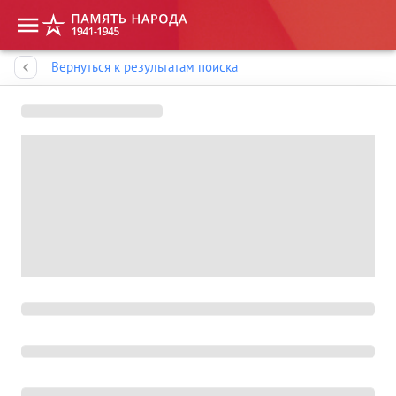
Память народа
Вернуться к результатам поиска