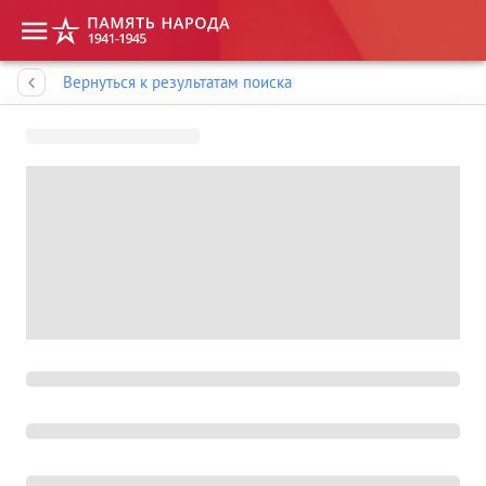
Память народа
Вернуться к результатам поиска