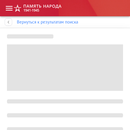
Память народа
Вернуться к результатам поиска