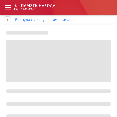
Память народа
Вернуться к результатам поиска