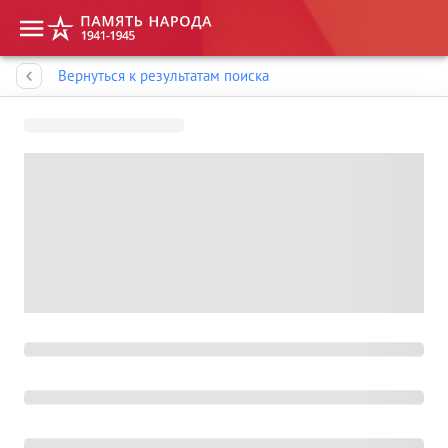
Память народа
Вернуться к результатам поиска