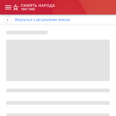
Память народа
Вернуться к результатам поиска