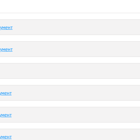
кумент
кумент
умент
умент
умент