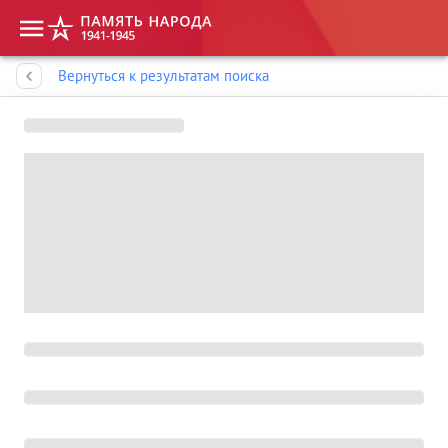
Память народа
Вернуться к результатам поиска