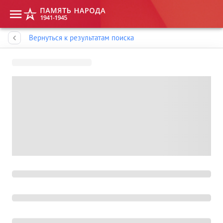
Память народа
Вернуться к результатам поиска