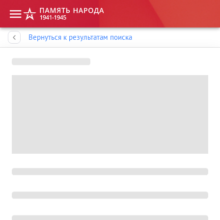
Память народа
Вернуться к результатам поиска