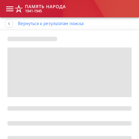
Память народа
Вернуться к результатам поиска