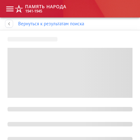
Память народа
Вернуться к результатам поиска