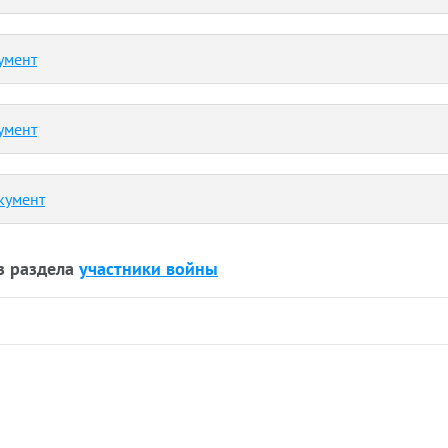
умент
умент
кумент
з раздела
участники войны