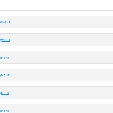
кумент
кумент
умент
умент
умент
умент