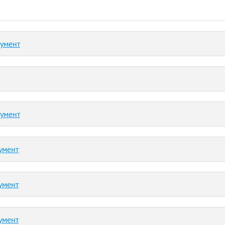
кумент
кумент
умент
умент
умент