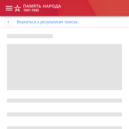
Память народа
Вернуться к результатам поиска