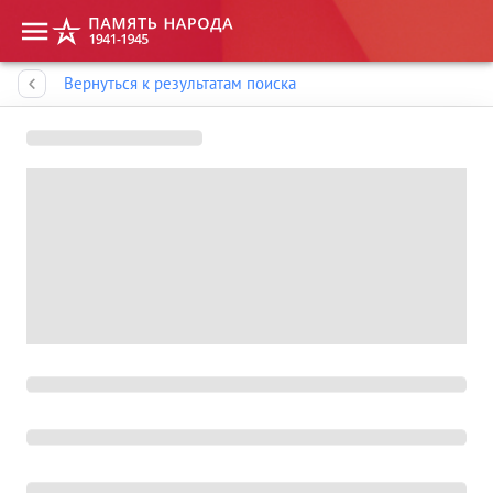
Память народа
Вернуться к результатам поиска