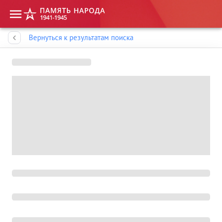
Память народа
Вернуться к результатам поиска