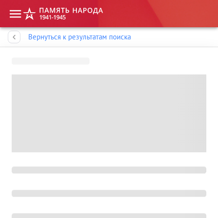
Память народа
Вернуться к результатам поиска