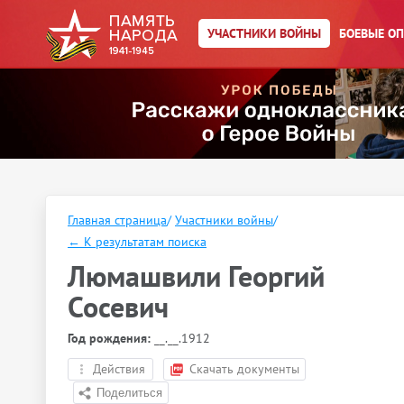
УЧАСТНИКИ ВОЙНЫ
БОЕВЫЕ О
Главная страница
/
Участники войны
/
←
К результатам поиска
Люмашвили Георгий
Сосевич
Год рождения:
__.__.1912
Действия
Скачать документы