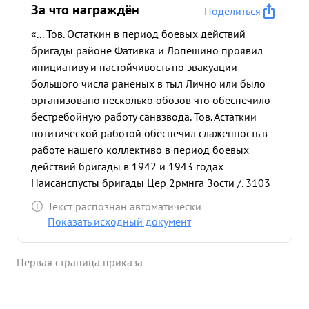
За что награждён
Поделиться
«... Тов. Остаткин в период боевых действий
бригады районе Фативка и Лопешино проявил
инициативу и настойчивость по эвакуации
большого числа раненых в тыл Лично или было
организовано несколько обозов что обеспечило
бестребойную работу санвзвода. Тов. Астаткии
потитической работой обеспечил слаженность в
работе нашего коллективо в период боевых
действий бригады в 1942 и 1943 годах
Наисанспусты бригады Цер 2рмнга Зости /. 3103
пн. ...»
Текст распознан автоматически
Показать исходный документ
Первая страница приказа