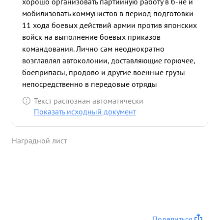
хорошо организовать партийную работу в б-не и
мобилизовать коммунистов в период подготовки
11 хода боевых действий армии против японских
войск на выполнение боевых приказов
командования. Лично сам неоднократно
возглавлял автоколонии, доставляющие горючее,
боеприпасы, продово и другие военные грузы
непосредственно в передовые отряды
действующих войск армии. Проявлял четкость и
Текст распознан автоматически
мужество в выполнении заданий. ...»
Показать исходный документ
Наградной лист
Поделиться