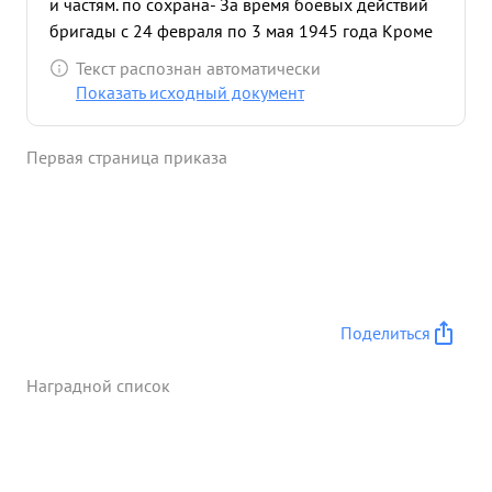
и частям. по сохрана- За время боевых действий
бригады с 24 февраля по 3 мая 1945 года Кроме
того находясь в тылах бригады занимался
Текст распознан автоматически
перевозкой боепри Тов. АХНИШЕВ достоин
Показать исходный документ
правительству ...»
Первая страница приказа
Поделиться
Наградной список