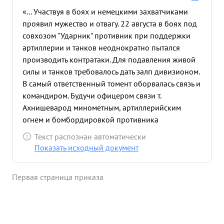
«... Участвуя в боях и немецкими захватчиками
проявил мужество и отвагу. 22 августа в боях под
совхозом "Ударник" противник при поддержки
артиллерии и танков неоднократно пытался
производить контратаки. Для подавления живой
силы и танков требовалось дать залп дивизионом.
В самый ответственный томент оборвалась связь и
командиром. Будучи офицером связи т.
Ахнишеварод минометным, артиллерийским
огнем и бомбордировкой противника
доставлены сведения после чего было
Текст распознан автоматически
произведено несколько залпов и уничтожен до
Показать исходный документ
роты солдат и офицеров, 2 минотета и
подожжены два танка. Достоин
Первая страница приказа
правительственной награды ордена Красная
звезда" ...»