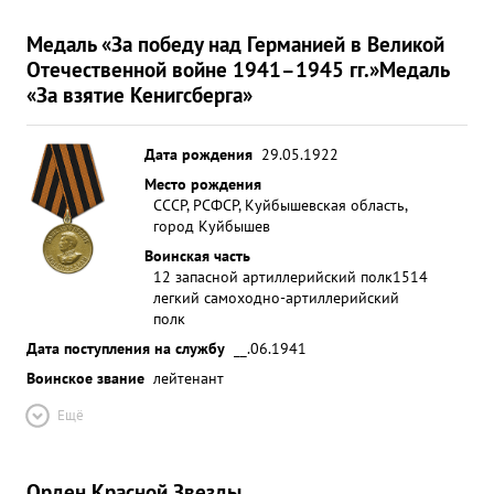
Медаль «За победу над Германией в Великой
Отечественной войне 1941–1945 гг.»
Медаль
«За взятие Кенигсберга»
Дата рождения
29.05.1922
Место рождения
СССР, РСФСР, Куйбышевская область,
город Куйбышев
Воинская часть
12 запасной артиллерийский полк
1514
легкий самоходно-артиллерийский
полк
Дата поступления на службу
__.06.1941
Воинское звание
лейтенант
Ещё
Орден Красной Звезды