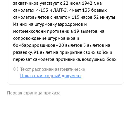
захватчиков участвует с 22 июня 1942 г. на
самолетах И-153 и ЛАГГ-З. Имеет 135 боевых
самолетовылетов с налетом 115 часов 52 минуты
Из них на штурмовку аэродромов и
мотомехколонн противник а 19 вылетов, на
сопровождение штурмовиков и
бомбардировщиков - 20 вылетов 5 вылетов на
разведку, 91 вылет на прикрытие своих войск и
перехват самолетов противника. воздушных боях
сбил 2 МЕ-109, НЕ-126 и звено под его
Текст распознан автоматически
командованием ванием сбило ХЕ-111 и МЕ-109.
Показать исходный документ
При атаке мотомехколонны на самолете И-153
был подбит зенитной артиллерией, но умело
Первая страница приказа
пилотируя самолетом сбросил бомбы на цель и
посадил самолет на своей территории. Выполняя
приказ На ародного Комиссара Обороны
товарища СТАЛИНА по разгрому окруженной 6
немецкой армии 27.2.42 г. с группой в пять
самолетов ЛАГГ-3 штурмовал аэродром