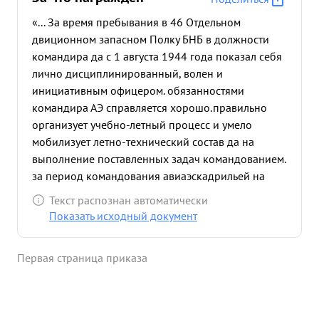
«... За время пребывания в 46 Отдельном
двиционном запасном Полку БНБ в должности
командира да с 1 августа 1944 года показал себя
лично дисциплинированный, волен и
инициативным офицером. обязанностями
командира АЭ справляется хорошо.правильно
организует учебно-летный процесс и умело
мобилизует летно-технический состав да на
выполнение поставленных задач командованием.
за период командования авиаэскадрильей на
самолете ПО-2 подготовленном для действующих
Текст распознан автоматически
частей Красной Армии 370 экипажей"из них.205
Показать исходный документ
экипажей связи. За этот период общий надет
авиаэскадрильи составляет 10371г 15737
Первая страница приказа
посадок Летный состав 19 сколоченаи
дисциплина личного состава хорошая. Правильно
и умело применяет при переучивании летного
состава бомбометание ночью с подов ечиванием,