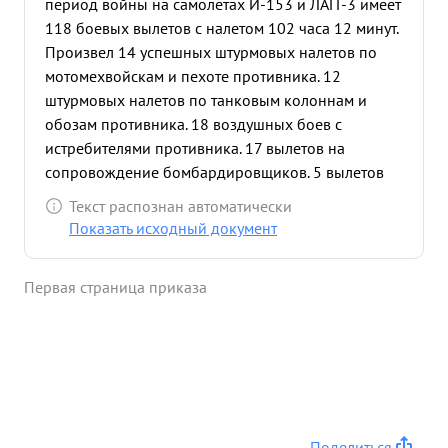
период войны на самолетах И-153 и ЛАГГ-3 имеет
118 боевых вылетов с налетом 102 часа 12 минут.
Произвел 14 успешных штурмовых налетов по
мотомехвойскам и пехоте противника. 12
штурмовых налетов по танковым колоннам и
обозам противника. 18 воздушных боев с
истребителями противника. 17 вылетов на
сопровождение бомбардировщиков. 5 вылетов
на разведку. 18 вылетов на патрулирование над
Текст распознан автоматически
линией фронта. В воздушных боях сбил два
Показать исходный документ
МЕ-109 17 ХЕНШЕЛЬ-126 кроме того звено под
командовани ем тов. СУРОЧАН сбило ХЕ-111.
Первая страница приказа
26.6.41 г. при находе на боевой курс, для
бомбометания танковой колонны противника
прямым попаданием зенитной артиллерии был
поврежден мотор самолета -153. Тов. СУРОЧАН,
проявив умение и хладнокровие, сбросил бомбы
на цель, перелетел линию фронта и произвел
вынужденную посадку в поле. На следующий день
Поделиться