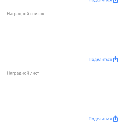
прибыл в часть и вновь приступил к выполнению
боевых заданий. При выполнении боевых
Наградной список
заданий и в воздушном бою показывает
находчивость и героизм. Всегда ищет встречи с
воздушным противником и навязывает ему бой,
не считаясь с превосходством противника в
количестве самолетов. За мужество и героизм,
проявленные в борьбе противннемецких
фашистов достоин награждения
Поделиться
правительственной наградой 1 орденом
"ЛЕНИНА" ...»
Наградной лист
Поделиться