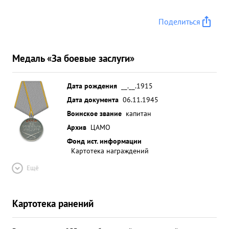
отенаротлично Случаев потерь ориентировки не
Поделиться
имеет. Тактическая подготовка хорошая.
Политически развит Морально устойчив Делу
парт отличную ЛЕНИНА-СТАВИН Командир
Медаль «За боевые заслуги»
подготовку начальникродине летных кадров для
фронта достоин ПРЕДАН.- ВЫВОД: ...»
Дата рождения
__.__.1915
Дата документа
06.11.1945
Воинское звание
капитан
Архив
ЦАМО
Фонд ист. информации
Картотека награждений
Ещё
Картотека ранений