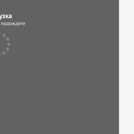
узка
, подождите