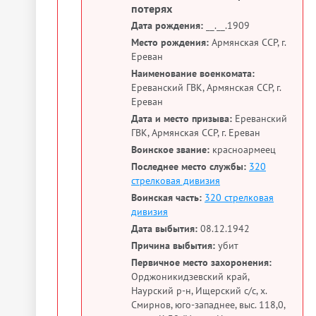
потерях
Дата рождения:
__.__.1909
Место рождения:
Армянская ССР, г.
Ереван
Наименование военкомата:
Ереванский ГВК, Армянская ССР, г.
Ереван
Дата и место призыва:
Ереванский
ГВК, Армянская ССР, г. Ереван
Воинское звание:
красноармеец
Последнее место службы:
320
стрелковая дивизия
Воинская часть:
320 стрелковая
дивизия
Дата выбытия:
08.12.1942
Причина выбытия:
убит
Первичное место захоронения:
Орджоникидзевский край,
Наурский р-н, Ищерский с/с, х.
Смирнов, юго-западнее, выс. 118,0,