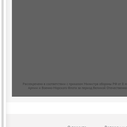
Рассекречено в соответствии с приказом Министра обороны РФ от 8 
Армии и Военно-Морского Флота за период Великой Отечественно