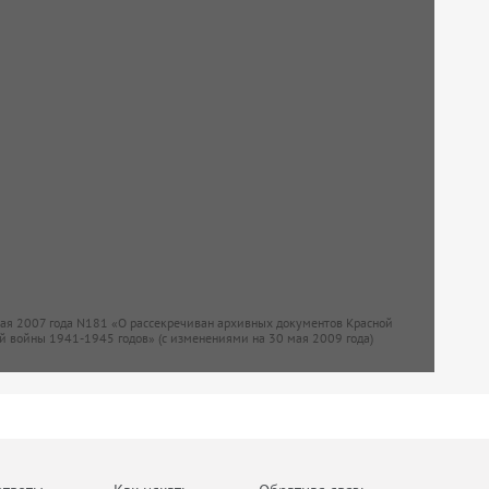
мая 2007 года N181 «О рассекречиван архивных документов Красной
й войны 1941-1945 годов» (с изменениями на 30 мая 2009 года)