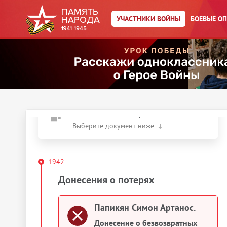
Главная страница
/
Участники войны
/
←
К результатам поиска
УЧАСТНИКИ ВОЙНЫ
БОЕВЫЕ О
Папикян Симон Артанос.
Год рождения:
__.__.1909
Действия
Скачать документы
Упоминается в 1 документе:
Выберите документ ниже
1942
Донесения о потерях
Папикян Симон Артанос.
Донесение о безвозвратных