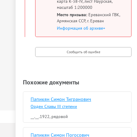
карта К-38-IV, лист Наурская,
масштаб 1:200000
Место призыва:
Ереванский ГВК,
Армянская ССР, г. Ереван
Информация об архиве+
Похожие документы
Папикян Симон Тигранович
Орден Славы III степени
__.__.1922, рядовой
Папикян Симон Погосович