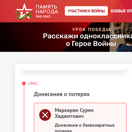
Маркарян Сурен
Хаджитович
УЧАСТНИКИ ВОЙНЫ
БОЕВЫЕ О
Год рождения:
__.__.1901
Действия
Скачать документы
Упоминается в 1 документе:
Выберите документ ниже
1942
Донесения о потерях
Маркарян Сурен
Хаджитович
Донесение о безвозвратных
потерях