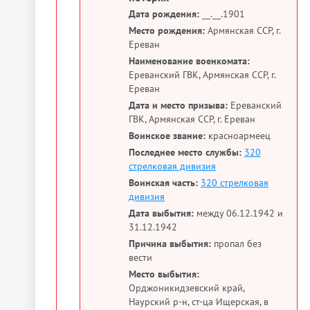
Дата рождения:
__.__.1901
Место рождения:
Армянская ССР, г.
Ереван
Наименование военкомата:
Ереванский ГВК, Армянская ССР, г.
Ереван
Дата и место призыва:
Ереванский
ГВК, Армянская ССР, г. Ереван
Воинское звание:
красноармеец
Последнее место службы:
320
стрелковая дивизия
Воинская часть:
320 стрелковая
дивизия
Дата выбытия:
между 06.12.1942 и
31.12.1942
Причина выбытия:
пропал без
вести
Место выбытия:
Орджоникидзевский край,
Наурский р-н, ст-ца Ищерская, в