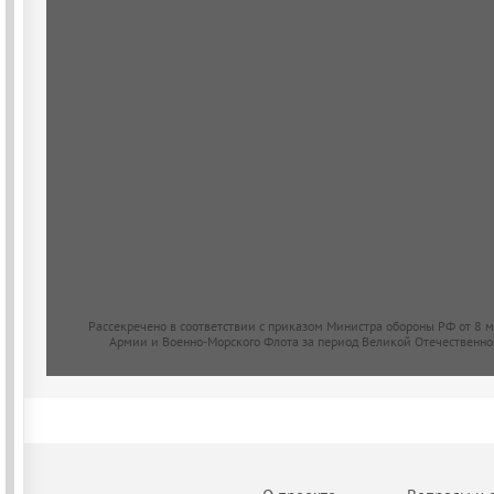
Рассекречено в соответствии с приказом Министра обороны РФ от 8 
Армии и Военно-Морского Флота за период Великой Отечественно