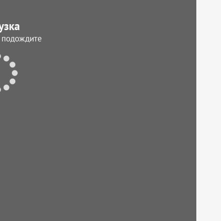
узка
, подождите