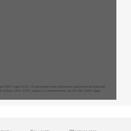
мая 2007 года N181 «О рассекречиван архивных документов Красной
й войны 1941-1945 годов» (с изменениями на 30 мая 2009 года)