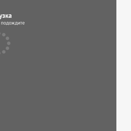
узка
, подождите