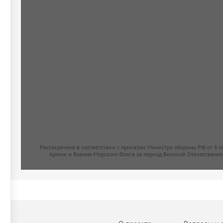
Рассекречено в соответствии с приказом Министра обороны РФ от 8 
Армии и Военно-Морского Флота за период Великой Отечественно