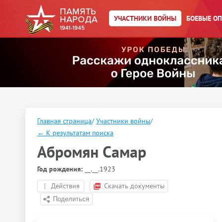
УЧАСТНИКИ ВОЙНЫ
БОЕВЫЕ О
Главная страница
/
Участники войны
/
←
К результатам поиска
Абромян Самар
Год рождения:
__.__.1923
Действия
Скачать документы