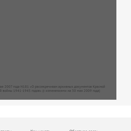
мая 2007 года N181 «О рассекречиван архивных документов Красной
й войны 1941-1945 годов» (с изменениями на 30 мая 2009 года)