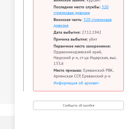
Воинское звание:
курсант
Последнее место службы:
320
стрелковая дивизия
Воинская часть:
320 стрелковая
дивизия
Дата выбытия:
27.12.1942
Причина выбытия:
убит
Первичное место захоронения:
Орджоникидзевский край,
Наурский р-н, ст-ца Ищерская, выс.
133,6
Место призыва:
Ереванский РВК,
Армянская ССР, Ереванский р-н
Информация об архиве+