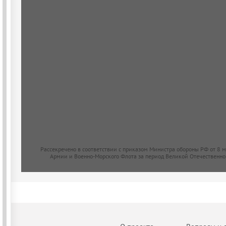
Рассекречено в соответствии с приказом Министра обороны РФ от 8 
Армии и Военно-Морского Флота за период Великой Отечественно