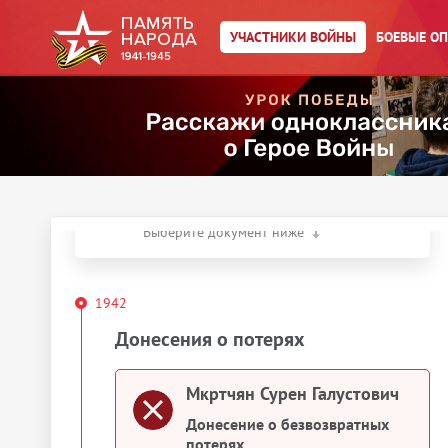
Мкртчян Сурен
УЧАСТНИКИ ВОЙНЫ
БОЕВЫЕ О
Галустович
Год рождения:
__.__.1914
Действия
Скачать документы
Упоминается в 1 документе:
Выберите документ ниже
1942
Донесения о потерях
Мкртчян Сурен Галустович
Донесение о безвозвратных
потерях