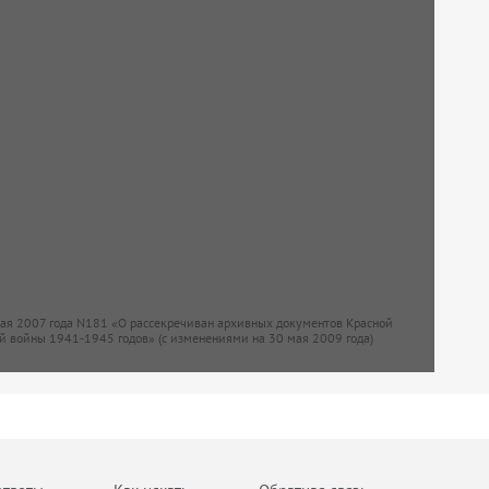
мая 2007 года N181 «О рассекречиван архивных документов Красной
й войны 1941-1945 годов» (с изменениями на 30 мая 2009 года)