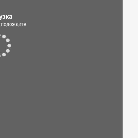
узка
, подождите